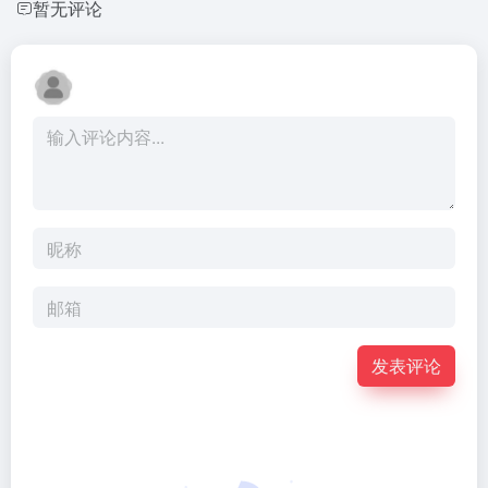
暂无评论
发表评论