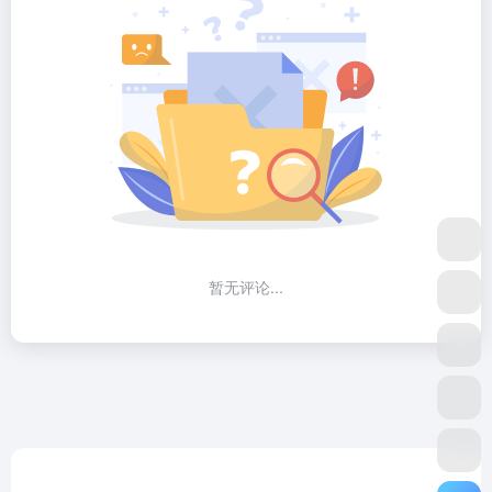
暂无评论...