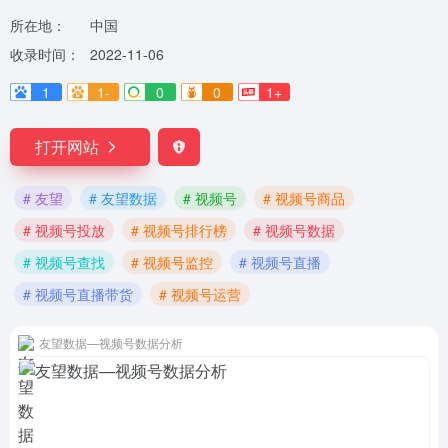
所在地：
中国
收录时间：
2022-11-06
1
1-
0
0
1+
打开网站
# 友望
# 友望数据
# 视频号
# 视频号商品
# 视频号投放
# 视频号排行榜
# 视频号数据
# 视频号查找
# 视频号监控
# 视频号直播
# 视频号直播带货
# 视频号运营
友望数据—视频号数据分析