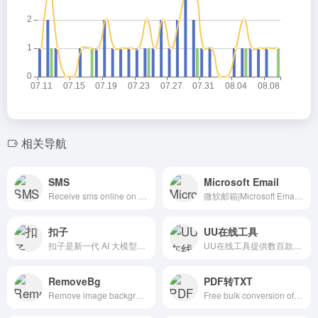
相关导航
SMS
Microsoft Email
Receive sms online on virtual numbers of SMS-Activate. Disposable numbers for registration on more than 600 services. Immediate sms delivery and low prices | 国外临时手机短信
微软邮箱|Microsoft Email|ms
扣子
UU在线工具
扣子是新一代 AI 大模型智能体开发平台。整合了插件、长短期记忆、工作流、卡片等丰富能力，扣子能帮你低门槛、快速搭建个性化或具备商业价值的智能体，并发布到豆包、飞书等各个平台。#coze
UU在线工具提供数百款便捷实用的在线工具，覆盖文本处理、图像编辑、编程辅助、音视频处理等多个领域，无需注册登录及下载，即开即用，轻松应对各种日常数据处理需求。#uutool #免费图片文字识别 #图片文字识别 #免费文字识别 #OCR
RemoveBg
PDF转TXT
Remove image backgrounds automatically in 5 seconds with just one click. Don't spend hours manually picking pixels. Upload your photo now &amp; see the magic. | 在线抠图 | 去除背景 | 抠除背景 | 去背景
Free bulk conversion of PDF documents to plain text files, which can be opened by any text editor.