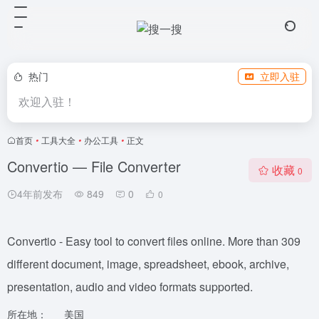
热门
立即入驻
欢迎入驻！
首页
•
工具大全
•
办公工具
•
正文
Convertio — File Converter
收藏
0
4年前发布
849
0
0
Convertio - Easy tool to convert files online. More than 309
different document, image, spreadsheet, ebook, archive,
presentation, audio and video formats supported.
所在地：
美国