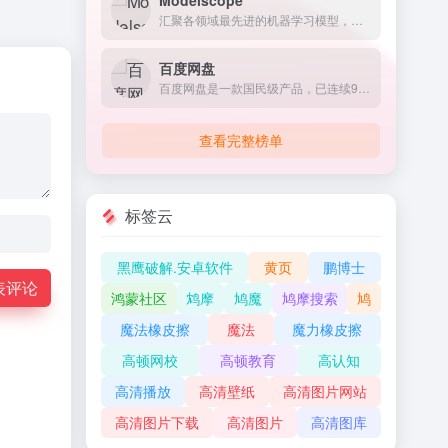
Modelscope
汇聚各领域最先进的机器学习模型，提供模型探索体验、推理、训练、部署和应用的一站式服务。#魔搭#mcp
百度网盘
百度网盘是一款国民级产品，已连续9年为超过7亿用户提供稳定、安全的个人云存储服务，已实现电脑、手机、电视等多种终端场景的覆盖和互联，并支持多类型文件的备份、分享、查看和处理
查看完整榜单
标签云
黑鹰破解.安卓软件
黄页
鹏博士
表评论
鸿蒙社区
鸩摩
鸠魔
鸠摩搜索
鸠
魔法橡皮擦
魔法
魔力橡皮擦
高顿网校
高顿教育
高认知
高清播放
高清壁纸
高清图片网站
高清图片下载
高清图片
高清图库