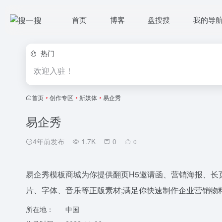
首页
博客
盘搜搜
我的导
热门
欢迎入驻！
首页
•
创作专区
•
新媒体
•
易企秀
易企秀
4年前发布
1.7K
0
0
易企秀模板商城为你提供翻页H5邀请函、营销海报、长
片、字体、音乐等正版素材;满足你快速制作企业营销物料
所在地：
中国