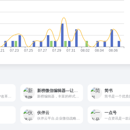
新榜微信编辑器—让你的图文编辑生动有趣
简书
搜狐号是在搜狐门户改革背景下全新打造的分类内容的入驻、发布和分发全平台，是集中搜狐网、手机搜狐网和搜狐新闻客户端三端资源大力推广媒体和自媒体优质内容的平台，将不断为入驻的媒体单位和自媒体人提供更好的服务。
新榜编辑器，丰富的样式和模板、海量的在线图片搜索，一键同步多平台，还有大量爆文供你参考。
伙伴云
一点号
伙伴云平台,企业微信战略投资伙伴云,帮助企业5分钟完成应用搭建的零代码平台,对外连接微信用户,对内企微办公协同,使团队高效协作,开发者绿色通道,便于快速获取平台内外数据和服务