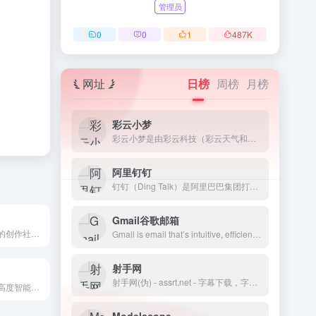
管理员
0
0
1
487
K
网址
日榜
周榜
月榜
彩云小梦
彩云小梦是由彩云科技（彩云天气和彩云小译背后的团队）推出的一个AI故事写作助手，你只需提供一个开头，AI 就会帮你创作故事。你可以自由定义故事的背景和世界设定，并扮演其中的角色，与其他角色聊天。你还可以在小梦的世界广场，选择感兴趣的世界，扮演自己喜爱的角色，与此同时，你也可以把自己创作的世界贡献到小梦世界广场，与别人一起体验你创作的世界和角色。另外你可以使用其AI续写功能，让你续写你喜欢的小说和故事，提供不同版本的续写风格。目前彩云小梦提供了网页版和移动端的APP，你可以选择对应的终端访问。
阿里钉钉
钉钉（Ding Talk）是阿里巴巴集团打造的企业级智能移动办公平台，引领未来新一代工作方式，将陪伴每一个企业成长，是数字经济时代的企业组织协同办公和应用开发平台，是新生产力工具。
Gmail谷歌邮箱
简书是一个优质的创作社区，在这里，你可以任性地创作，一篇短文、一张照片、一首诗、一幅画……我们相信，每个人都是生活中的艺术家，有着无穷的创造力。
Gmail is email that’s intuitive, efficient, and useful. 15 GB of storage, less spam, and mobile access.
射手网
射手网(伪) - assrt.net - 字幕下载，字幕组，中文字幕，美剧字幕，英剧字幕，双语字幕，新番字幕
一点资讯是一款高度智能的新闻资讯应用，通过它你可以搜索并订阅任意关键词，它会自动帮你聚合整理并实时更新相关资讯，同时会智能分析你的兴趣爱好，为你推荐感兴趣的内容。看新闻资讯，一点就够了！