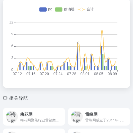
相关导航
梅花网
雷峰网
梅花网聚焦行业营销案例，致力于成为国内收录数量和信息价值俱佳的营销作品宝库。作品涵盖平面海报、视频制作、创意设计、公关活动等，为行业上下游打造一个合作共赢的互动交流和在线对接平台。
雷峰网成立于2011年，秉承“关注智能与未来”的宗旨，持续对全球前沿技术趋势与产品动态进行深入调研与解读，是国内具有代表性的实力型科技新媒体与信息服务平台.