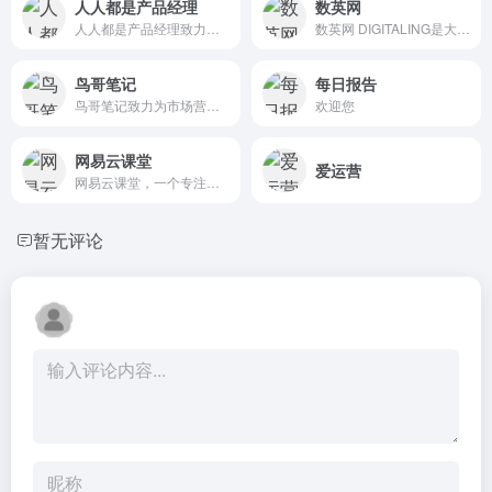
人人都是产品经理
数英网
人人都是产品经理致力为产品新人、产品经理等广大产品爱好者打造一个良好的学习交流平台。深度剖析国内外互联网业内动态，分享产品设计、交互设计、视觉设计、用户体验设计、产品运营、产品市场和项目管理等专业产品知识。
数英网 DIGITALING是大中华区数字媒体及职业招聘社交平台,内容涵盖市场营销、广告传媒、创意设计、电商、移动互联网等各数字相关领域.致力于整合数字业界信息,受益于访问者数英网@DIGITALING
鸟哥笔记
每日报告
鸟哥笔记致力为市场营销广告人打造一个集互联网广告、推广、运营、营销增长为主的学习交流平台。鸟哥笔记-讲述营销的故事！专注于网络广告、营销、运营、推广、品牌等专业知识分享，广告营销资源对接，赋能广告市场营销从业者。
欢迎您
网易云课堂
爱运营
网易云课堂，一个专注于成人终身学习的在线教育平台。立足于实用性的要求, 与优质的教育内容创作者一起，为您提供全面、有效的在线学习内容。
暂无评论