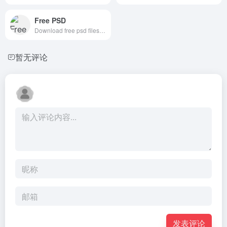
Free PSD
Download free psd files, vectors and graphics. Choose from thousands of free psd flyers, psd mockups, psd templates, vector and graphic files.
暂无评论
发表评论