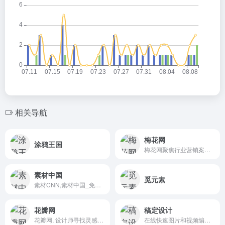
相关导航
梅花网
涂鸦王国
梅花网聚焦行业营销案例，致力于成为国内收录数量和信息价值俱佳的营销作品宝库。作品涵盖平面海报、视频制作、创意设计、公关活动等，为行业上下游打造一个合作共赢的互动交流和在线对接平台。
素材中国
觅元素
素材CNN,素材中国_免费素材共享平台.图片素材图库提供海量素材,图片下载,设计素材,PSD源文件,矢量图,AI,CDR,EPS等高清图片下载
花瓣网
稿定设计
花瓣网, 设计师寻找灵感的天堂！图片素材领导者，帮你采集、发现网络上你喜欢的事物。你可以用它收集灵感,保存有用的素材,计划旅行,晒晒自己想要的东西
在线快速图片和视频编辑,不会PS也能搞定设计。海报、简历、PPT、公众号配图、电商等海量模板快速出图。三秒抠图实用便捷,抖音快手热门视频轻松搞定。海量正版授权资源,商用无忧。