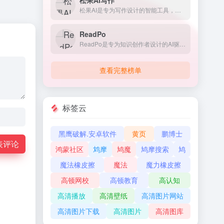
松果AI写作
松果AI是专为写作设计的智能工具，帮助用户快速生成高质量的文本内容。该免费AI写作工具支持批量文章生成，无论是文章、报告还是创意文案，都能提供个性化写作辅助，提升写作效率。
ReadPo
ReadPo是专为知识创作者设计的AI驱动的读写助手，基于整合内容聚合、AI分析和写作辅助功能，帮助用户快速从各种来源获取信息，转化为可分享的内容。ReadPo基于先进的自然语言处理和机器学习算法，ReadPo提供一个全面的平台，用在快速阅读、信息筛选、文章撰写和内容定制。ReadPo特别适合公众号、Newsletter、Blog、简讯、信息卡片等创作场景，能端到端完成收集、阅读、写作和发布任务。ReadPo提供将Markdown内容转换为图文海报的功能，方便用户在小红书等平台分享文章。ReadPo is an AI-powered reading and writing assistant. Collect, curate, and create content at lightning speed.
查看完整榜单
标签云
黑鹰破解.安卓软件
黄页
鹏博士
表评论
鸿蒙社区
鸩摩
鸠魔
鸠摩搜索
鸠
魔法橡皮擦
魔法
魔力橡皮擦
高顿网校
高顿教育
高认知
高清播放
高清壁纸
高清图片网站
高清图片下载
高清图片
高清图库