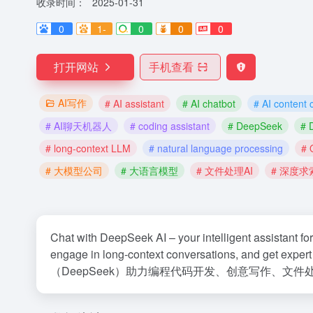
收录时间：
2025-01-31
0
1-
0
0
0
打开网站
手机查看
AI写作
# AI assistant
# AI chatbot
# AI content 
# AI聊天机器人
# coding assistant
# DeepSeek
# 
# long-context LLM
# natural language processing
# 
# 大模型公司
# 大语言模型
# 文件处理AI
# 深度求
Chat with DeepSeek AI – your intelligent assistant fo
engage in long-context conversations, and get expe
（DeepSeek）助力编程代码开发、创意写作、文