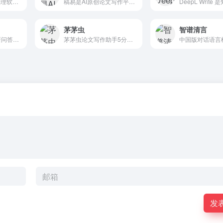
快速高效的GenAI推理软件栈。通过SiliconFlow技术栈，提高GenAl应用的开发效率，显著降低使用成本！硅基流动 x 华为云联合推出基于昇腾云的 DeepSeek R1&amp;V3 推理服务!
稿易是AI原创论文写作平台，10分钟产出3万字，提供真实网络数据、图、表、公式、代码，不限次2000字3级大纲，附带ppt、开题报告、任务书、40篇真实参考文献。
茅茅虫
智谱清言
纳米AI搜索开创全新问答方式，没有套路，直接给答案，让搜索变得简单直观！拍照问、语音搜、听答案，让搜索随心所欲，智慧触手可得。#360 #周鸿祎
茅茅虫论文写作助手5分钟快速论文灵感，结合您的专业背景，从超五亿篇文献中搜索相关文献知识投喂MMC模型，精准校正生成内容，同时我们提供论文智能续写，实时论文查重，实时纠错，实时论文降重，一键引用，赋能高效写作，沉浸式享受。#延毕 #论文去重 #论文查重 #学术论文查重 #论文开题 # 答辩PPT # 论文写作 #AIGC
发