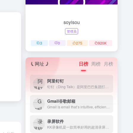
soyisou
管理员
3
0
275
920
K
网址
日榜
周榜
月榜
阿里钉钉
钉钉（Ding Talk）是阿里巴巴集团打造的企业级智能移动办公平台，引领未来新一代工作方式，将陪伴每一个企业成长，是数字经济时代的企业组织协同办公和应用开发平台，是新生产力工具。
Gmail谷歌邮箱
Gmail is email that’s intuitive, efficient, and useful. 15 GB of storage, less spam, and mobile access.
录屏软件
KK录像机是一款简单好用的超清录屏软件，支持电脑屏幕录制、网络教学、微课录制、游戏录制、网络视频录制、摄像头录像、多屏录制等，轻松解决各类电脑屏幕录像问题。