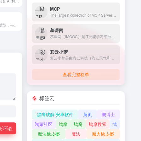
DeepL Write 是知名 AI 翻译工具 DeepL 于2023年1月份推出的文章润色和智能修改工具，帮助写作者清晰、准确、从容地书写。用户可以使用 DeepL Write 一键完善写作，目前支持英语（英式）、英语（美式）、德语等语言，后续会增加支持更多语言的改写。Translate texts &amp; full document files instantly. Accurate translations for individuals and Teams. Millions translate with DeepL every day.
MCP
The largest collection of MCP Servers, including Awesome MCP Servers and Claude MCP integration. Search and discover MCP servers to enhance your AI capabilities.
中国版对话语言模型，与GLM大模型进行对话。#ChatGLM
慕课网
慕课网（IMOOC）是IT技能学习平台。慕课网(IMOOC)课程涉及JAVA、前端、Python、大数据等60类主流技术语言，覆盖了面试就业、职业成长、自我提升等需求场景，帮助用户实现从技能提升到岗位提升的能力闭环。
彩云小梦
彩云小梦是由彩云科技（彩云天气和彩云小译背后的团队）推出的一个AI故事写作助手，你只需提供一个开头，AI 就会帮你创作故事。你可以自由定义故事的背景和世界设定，并扮演其中的角色，与其他角色聊天。你还可以在小梦的世界广场，选择感兴趣的世界，扮演自己喜爱的角色，与此同时，你也可以把自己创作的世界贡献到小梦世界广场，与别人一起体验你创作的世界和角色。另外你可以使用其AI续写功能，让你续写你喜欢的小说和故事，提供不同版本的续写风格。目前彩云小梦提供了网页版和移动端的APP，你可以选择对应的终端访问。
查看完整榜单
标签云
黑鹰破解.安卓软件
黄页
鹏博士
鸿蒙社区
鸩摩
鸠魔
鸠摩搜索
鸠
表评论
魔法橡皮擦
魔法
魔力橡皮擦