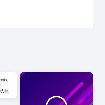
ents,
索
I支持。