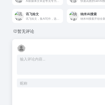
AI新媒体文章是夸克专为新媒体创作者打造的AI写作工具。具备选题创作、文章重写、爆款标题生成等功能，能基于实时资讯和热点趋势，一键生成高质量、原创性的文章。用户只需简单输入关键词或主题，AI即可提供创意选题、优化文章结构、生成吸引人的标题，大幅提升写作效率和内容吸引力。
讯飞绘文
纳米AI搜索
讯飞绘文，集AI写作，选题，配图，排版，润色，发布等功能为一体的智能创作平台。通用稿件30分钟生成，深度稿件效率翻番。应用于企业公众号，头条，新闻、等场景。释放创意，让内容创作更轻松！
暂无评论