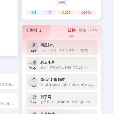
管理员
3
0
275
920
K
网址
日榜
周榜
月榜
阿里钉钉
钉钉（Ding Talk）是阿里巴巴集团打造的企业级智能移动办公平台，引领未来新一代工作方式，将陪伴每一个企业成长，是数字经济时代的企业组织协同办公和应用开发平台，是新生产力工具。
彩云小梦
彩云小梦是由彩云科技（彩云天气和彩云小译背后的团队）推出的一个AI故事写作助手，你只需提供一个开头，AI 就会帮你创作故事。你可以自由定义故事的背景和世界设定，并扮演其中的角色，与其他角色聊天。你还可以在小梦的世界广场，选择感兴趣的世界，扮演自己喜爱的角色，与此同时，你也可以把自己创作的世界贡献到小梦世界广场，与别人一起体验你创作的世界和角色。另外你可以使用其AI续写功能，让你续写你喜欢的小说和故事，提供不同版本的续写风格。目前彩云小梦提供了网页版和移动端的APP，你可以选择对应的终端访问。
Gmail谷歌邮箱
AI新媒体文章是夸克专为新媒体创作者打造的AI写作工具。具备选题创作、文章重写、爆款标题生成等功能，能基于实时资讯和热点趋势，一键生成高质量、原创性的文章。用户只需简单输入关键词或主题，AI即可提供创意选题、优化文章结构、生成吸引人的标题，大幅提升写作效率和内容吸引力。
Gmail is email that’s intuitive, efficient, and useful. 15 GB of storage, less spam, and mobile access.
射手网
射手网(伪) - assrt.net - 字幕下载，字幕组，中文字幕，美剧字幕，英剧字幕，双语字幕，新番字幕
光速写作转为大学生及职场（公务）人士提供的全新智能写作软件。提供全文生成，大纲生成、文章改写、续写、扩写，AI问答，以及在各类根据您输入需求自动生成您需要的文本等AI功能。