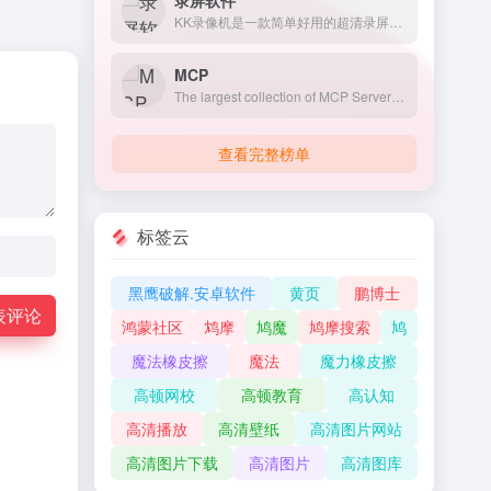
录屏软件
KK录像机是一款简单好用的超清录屏软件，支持电脑屏幕录制、网络教学、微课录制、游戏录制、网络视频录制、摄像头录像、多屏录制等，轻松解决各类电脑屏幕录像问题。
MCP
The largest collection of MCP Servers, including Awesome MCP Servers and Claude MCP integration. Search and discover MCP servers to enhance your AI capabilities.
查看完整榜单
标签云
黑鹰破解.安卓软件
黄页
鹏博士
表评论
鸿蒙社区
鸩摩
鸠魔
鸠摩搜索
鸠
魔法橡皮擦
魔法
魔力橡皮擦
高顿网校
高顿教育
高认知
高清播放
高清壁纸
高清图片网站
高清图片下载
高清图片
高清图库