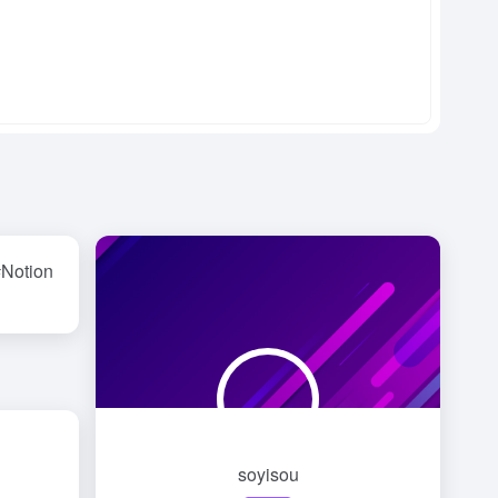
#Notion
soyisou