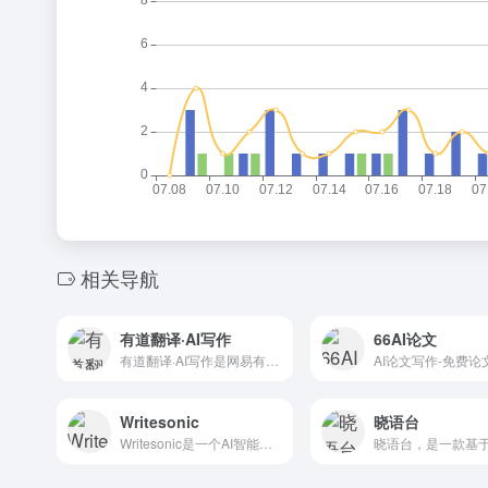
相关导航
有道翻译·AI写作
66AI论文
有道翻译·AI写作是网易有道推出的智能写作辅助工具，为用户提供高效、便捷的写作服务。工具支持论文、邮件、公文通知等多种内容的一键生成，同时具备润色、扩写、总结和去重等高级功能，帮助提升文章质量。支持100多种语言，实现多语言内容的轻松创作。用户可以通过网页端或桌面客户端使用，享受多端同步和实时保存的便利，确保写作过程无缝衔接。
Writesonic
晓语台
Writesonic是一个AI智能写作工具，用户可以使用该AI写作工具输入文本提示，生成无限的内容以节省时间和精力。该平台内置了65个以上的文章模板和功能，如文章写作、Facebook广告、着陆页文案、Quora回答、Twitter推文和Instagram标题等，帮助你高效率创作不同类型的内容。Research, create content that humans love to read, optimize for SEO, and publish on one platform. Automate marketing workflows with your AI Marketing Agent and AI Article Writer.