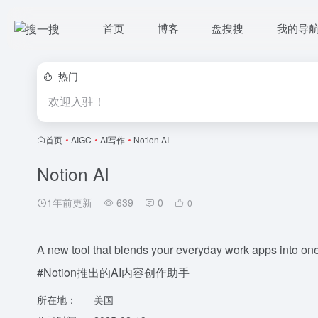
首页
博客
盘搜搜
我的导
热门
欢迎入驻！
首页
•
AIGC
•
AI写作
•
Notion AI
Notion AI
1年前更新
639
0
0
A new tool that blends your everyday work apps into one.
#Notion推出的AI内容创作助手
所在地：
美国