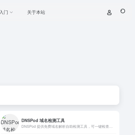
入门
关于本站
DNSPod 域名检测工具
DNSPod 提供免费域名解析自助检测工具，可一键检查域名健康状态、网站可用性。通过网站检测、故障排查、WHOIS查询、速度拨测、路由跟踪、权威递归解析、IPv6测试等功能，支持HTTP状态、Ping、80端口、443端口、网站无法访问等故障分析，快速查询SSL证书、域名污染、网站备案、工信部黑名单等信息。