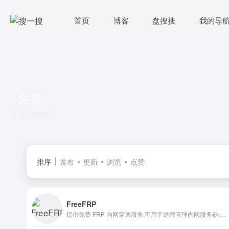
首页
博客
盘搜搜
我的导
免费
共 4 篇网址
排序
发布
更新
浏览
点赞
FreeFRP
提供免费 FRP 内网穿透服务,可用于远程管理内网服务器,路由器, NAS 及内网建站等各种需求场景. #frp测试