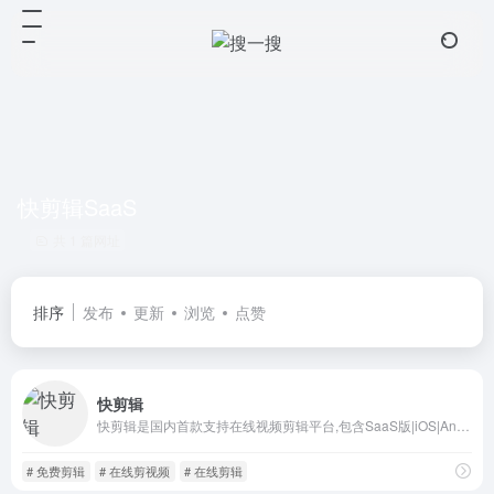
快剪辑SaaS
共 1 篇网址
排序
发布
更新
浏览
点赞
快剪辑
快剪辑是国内首款支持在线视频剪辑平台,包含SaaS版|iOS|Android和PC版,拥有强大的视频录制,合成,截取功能,支持添加视频字幕,音乐,特效,贴纸,无强制片头片尾,免费无广告,适用于电商,短视频等场景。
# 免费剪辑
# 在线剪视频
# 在线剪辑