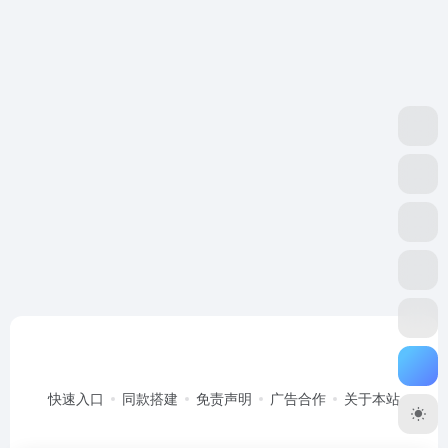
快速入口
同款搭建
免责声明
广告合作
关于本站