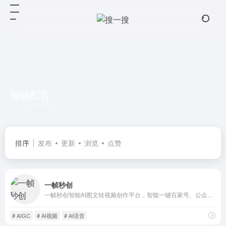
智能配音
共 1 篇网址
排序
发布
更新
浏览
点赞
一帧秒创
一帧秒创智能AI图文转视频创作平台，智能一键百家号、公众号、头条号、搜狐号、新浪微博等图文、文章转视频，为企业及自媒体提供一站式视频生产营销神器，全面提升内容创作效率。
# AIGC
# AI视频
# AI语音