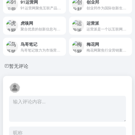
91运营网
创业邦
91运营网聚焦互联产品运营干货,为互联网从业人员提供互联网产品策划,网络营销,网站推广,移动互联网,电子商务运营经验等专业信息和服务。
创业邦作为国际创新生态服务平台，为高成长企业、金融机构、产业园区、地方政府提供全方位的媒体资讯、数字会展、数据研究、创新咨询、教育培训、资本对接等服务。
虎嗅网
运营派
聚合优质的创新信息与人群，捕获精选|深度|犀利的商业科技资讯。在虎嗅，不错过互联网的每个重要时刻。
运营派是一个以互联网运营、市场、营销、文案为核心的学习交流分享平台。运营派为您提供公众号运营，用户增长、用户运营、活动运营、数据运营、新媒体运营、微信裂变、文案策划及app运营推广等专业知识，在这里你还可以通过免费的三节课掌握这些技能。
鸟哥笔记
梅花网
鸟哥笔记致力为市场营销广告人打造一个集互联网广告、推广、运营、营销增长为主的学习交流平台。鸟哥笔记-讲述营销的故事！专注于网络广告、营销、运营、推广、品牌等专业知识分享，广告营销资源对接，赋能广告市场营销从业者。
梅花网聚焦行业营销案例，致力于成为国内收录数量和信息价值俱佳的营销作品宝库。作品涵盖平面海报、视频制作、创意设计、公关活动等，为行业上下游打造一个合作共赢的互动交流和在线对接平台。
暂无评论