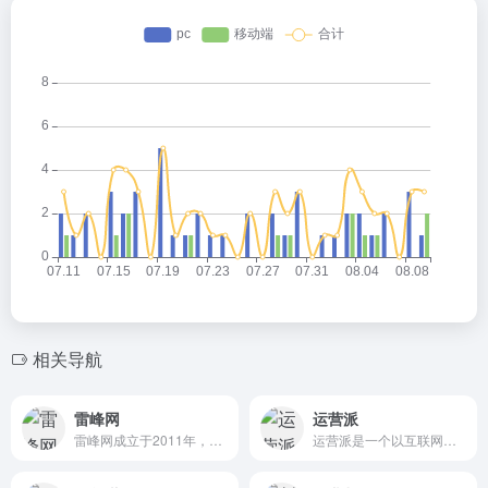
相关导航
雷峰网
运营派
雷峰网成立于2011年，秉承“关注智能与未来”的宗旨，持续对全球前沿技术趋势与产品动态进行深入调研与解读，是国内具有代表性的实力型科技新媒体与信息服务平台.
运营派是一个以互联网运营、市场、营销、文案为核心的学习交流分享平台。运营派为您提供公众号运营，用户增长、用户运营、活动运营、数据运营、新媒体运营、微信裂变、文案策划及app运营推广等专业知识，在这里你还可以通过免费的三节课掌握这些技能。