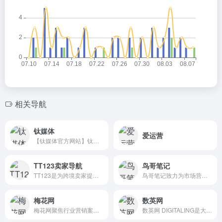
相关导航
钛媒体
爱运营
【钛媒体官方网站】钛媒体致力于成为优秀的财经科技信息服务平台，形成了“新媒体、全球技术专家网络、科技IP与创意产品服务、科技股数据服务”四大业务板块和“钛媒体国际”业务布局，现已成为具有影响力的财经信息服务商和新媒体标杆之一。
TT123卖家导航
鸟哥笔记
TT123是为跨境卖家提供专业的TikTok运营工具导航，面向TikTok Shop开店及运营者提供TikTok小店运营、学习教程、工具、直播、变现、数据分析、
鸟哥笔记致力为市场营销广告人打造一个集互联网广告、推广、运营、营销增长为主的学习交流平台。鸟哥笔记-讲述营销的故事！专注于网络广告、营销、运营、推广、品牌等专业知识分享，广告营销资源对接，赋能广告市场营销从业者。
梅花网
数英网
梅花网聚焦行业营销案例，致力于成为国内收录数量和信息价值俱佳的营销作品宝库。作品涵盖平面海报、视频制作、创意设计、公关活动等，为行业上下游打造一个合作共赢的互动交流和在线对接平台。
数英网 DIGITALING是大中华区数字媒体及职业招聘社交平台,内容涵盖市场营销、广告传媒、创意设计、电商、移动互联网等各数字相关领域.致力于整合数字业界信息,受益于访问者数英网@DIGITALING