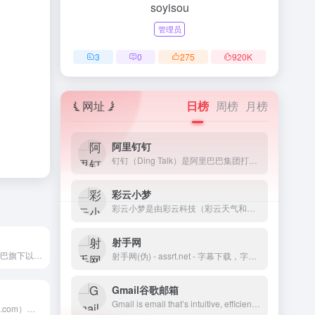
soyisou
管理员
3
0
275
920
K
网址
日榜
周榜
月榜
阿里钉钉
钉钉（Ding Talk）是阿里巴巴集团打造的企业级智能移动办公平台，引领未来新一代工作方式，将陪伴每一个企业成长，是数字经济时代的企业组织协同办公和应用开发平台，是新生产力工具。
彩云小梦
彩云小梦是由彩云科技（彩云天气和彩云小译背后的团队）推出的一个AI故事写作助手，你只需提供一个开头，AI 就会帮你创作故事。你可以自由定义故事的背景和世界设定，并扮演其中的角色，与其他角色聊天。你还可以在小梦的世界广场，选择感兴趣的世界，扮演自己喜爱的角色，与此同时，你也可以把自己创作的世界贡献到小梦世界广场，与别人一起体验你创作的世界和角色。另外你可以使用其AI续写功能，让你续写你喜欢的小说和故事，提供不同版本的续写风格。目前彩云小梦提供了网页版和移动端的APP，你可以选择对应的终端访问。
射手网
考拉海购-阿里巴巴旗下以跨境业务为主的会员电商，主打官方自营，全球直采的模式，为会员精选全球品质好货，保证极致性价比，全方位服务黑卡会员。| 购物
射手网(伪) - assrt.net - 字幕下载，字幕组，中文字幕，美剧字幕，英剧字幕，双语字幕，新番字幕
Gmail谷歌邮箱
Gmail is email that’s intuitive, efficient, and useful. 15 GB of storage, less spam, and mobile access.
阿里巴巴（1688.com）是全球企业间（B2B）电子商务的著名品牌，为数千万网商提供海量商机信息和便捷安全的在线交易市场，也是商人们以商会友、真实互动的社区平台。目前1688.com已覆盖原材料、工业品、服装服饰、家居百货、小商品等12个行业大类，提供从原料--生产--加工--现货等一系列的供应产品和服务 | 网上购物