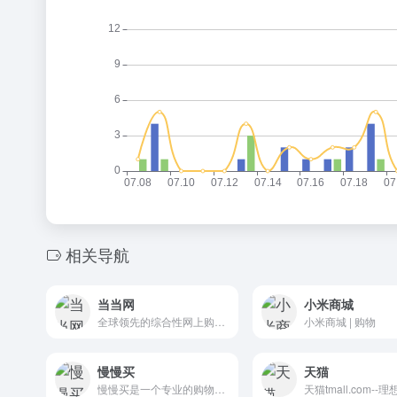
相关导航
当当网
小米商城
全球领先的综合性网上购物中心。超过100万种商品在线热销！图书、童书、绘本、中小学教辅、文学小说、音像、母婴、家居、服装、鞋包等几十大类，正版保证，低至2折（自营图书满49元免运费。当当网一贯秉承提升顾客体验的承诺，自助退换货便捷又放心）
小米商城 | 购物
慢慢买
天猫
慢慢买是一个专业的购物导购、比价网站，汇集了所有主流网上商城的报价、活动促销、历史价格走势等信息。慢慢买倡导理性消费，以让用户买到高性比价商品为宗旨的比价网。