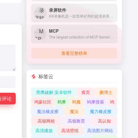
录屏软件
KK录像机是一款简单好用的超清录屏软件，支持电脑屏幕录制、网络教学、微课录制、游戏录制、网络视频录制、摄像头录像、多屏录制等，轻松解决各类电脑屏幕录像问题。
MCP
The largest collection of MCP Servers, including Awesome MCP Servers and Claude MCP integration. Search and discover MCP servers to enhance your AI capabilities.
查看完整榜单
标签云
黑鹰破解.安卓软件
黄页
鹏博士
表评论
鸿蒙社区
鸩摩
鸠魔
鸠摩搜索
鸠
魔法橡皮擦
魔法
魔力橡皮擦
高顿网校
高顿教育
高认知
高清播放
高清壁纸
高清图片网站