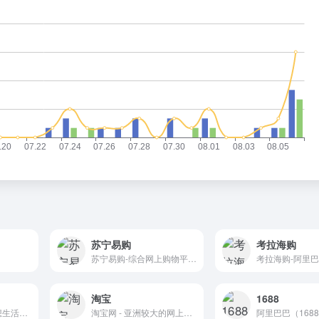
苏宁易购
考拉海购
苏宁易购-综合网上购物平台，商品涵盖家电、手机、电脑、超市、母婴、服装、百货、海外购等品类。送货更准时、价格更超值、上新货更快，正品行货、全国联保、可门店自提，全网更低价，让您放心去喜欢！
淘宝
1688
天猫tmall.com--理想生活上天猫 | 购物
淘宝网 - 亚洲较大的网上交易平台，提供各类服饰、美容、家居、数码、话费/点卡充值… 数亿优质商品，同时提供担保交易(先收货后付款)等安全交易保障服务，并由商家提供退货承诺、破损补寄等消费者保障服务，让你安心享受网上购物乐趣！| 购物