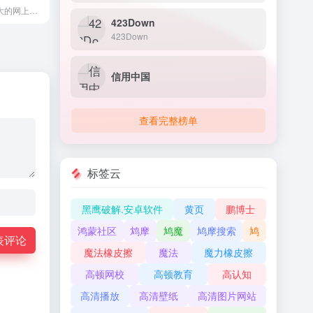
淘宝网 - 亚洲较大的网上交易平台，提供各类服饰、美容、家居、数码、话费/点卡充值… 数亿优质商品，同时提供担保交易(先收货后付款)等安全交易保障服务，并由商家提供退货承诺、破损补寄等消费者保障服务，让你安心享受网上购物乐趣！| 购物
423Down
423Down
信用中国
查看完整榜单
标签云
黑鹰破解.安卓软件
黄页
鹏博士
鸿蒙社区
鸩摩
鸠魔
鸠摩搜索
鸠
表评论
魔法橡皮擦
魔法
魔力橡皮擦
高顿网校
高顿教育
高认知
高清播放
高清壁纸
高清图片网站