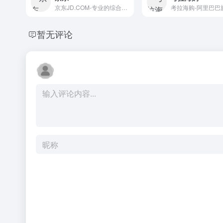
京东JD.COM-专业的综合网上购物商城，为您提供正品低价的购物选择、优质便捷的服务体验。商品来自全球数十万品牌商家，囊括家电、手机、电脑、服装、居家、母婴、美妆、个护、食品、生鲜等丰富品类，满足各种购物需求。
暂无评论