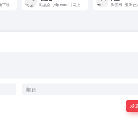
考拉海购-阿里巴巴旗下以跨境业务为主的会员电商，主打官方自营，全球直采的模式，为会员精选全球品质好货，保证极致性价比，全方位服务黑卡会员。| 购物
唯品会（vip.com）| 网上购物
发