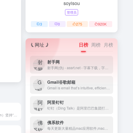
soyisou
管理员
3
0
275
920
K
网址
日榜
周榜
月榜
射手网
射手网(伪) - assrt.net - 字幕下载，字幕组，中文字幕，美剧字幕，英剧字幕，双语字幕，新番字幕
Gmail谷歌邮箱
Gmail is email that’s intuitive, efficient, and useful. 15 GB of storage, less spam, and mobile access.
阿里钉钉
钉钉（Ding Talk）是阿里巴巴集团打造的企业级智能移动办公平台，引领未来新一代工作方式，将陪伴每一个企业成长，是数字经济时代的企业组织协同办公和应用开发平台，是新生产力工具。
亚马逊中国（z.cn）坚持“以客户为中心”的理念，秉承“天天低价，正品行货”信念，销售图书、电脑、数码家电、母婴百货、服饰箱包等上千万种产品。亚马逊中国提供专业网上购物服务：正品行货天天低价，机打发票全国联保。货到付款，30天内可退换货。亚马逊为中国消费者提供便利、快捷的网购体验。
佛系软件
每天更新大量精品mac应用软件,macOS破解软件,Windows破解软件