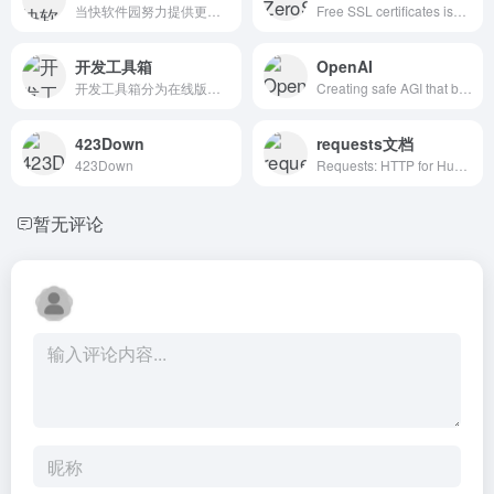
当快软件园努力提供更多、更全的绿色软件和热门单机游戏下载,本站全力打造一个软件、游戏及相关资讯的综合平台。
Free SSL certificates issued instantly online, supporting ACME clients, SSL monitoring, quick validation and automated SSL renewal via ZeroSSL Bot or REST API.#免费证书 #免费SSL证书
开发工具箱
OpenAI
开发工具箱分为在线版本、离线版本（浏览器扩展程序）, 通过简单的可视化界面实现编程才能达到的能力。集合了生活类工具、编程类工具、办公类工具等，是一个老百姓生活周边的工具类宝藏库。大大提升我们的工作效率，改善生活品质，并且全部工具永久免费。#在线编辑器
Creating safe AGI that benefits all of humanity | 人工智能|ChatGPT|Plus账号|微软
423Down
requests文档
423Down
Requests: HTTP for Humans™ — Requests 2.31.0 documentation | requests帮助文档 | requests开发文档
暂无评论