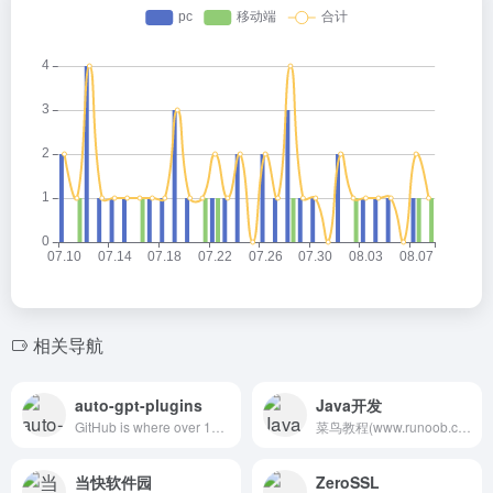
相关导航
auto-gpt-plugins
Java开发
GitHub is where over 100 million developers shape the future of software, together. Contribute to the open source community, manage your Git repositories, review code like a pro, track bugs and features, power your CI/CD and DevOps workflows, and secure code before you commit it.| autogpt| auto gpt|插件
菜鸟教程(www.runoob.com)提供了编程的基础技术教程, 介绍了HTML、CSS、Javascript、Python，Java，Ruby，C，PHP , MySQL等各种编程语言的基础知识。 同时本站中也提供了大量的在线实例，通过实例，您可以更好的学习编程。..
当快软件园
ZeroSSL