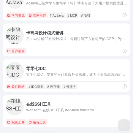
AcJava让技术学习更简单！铭轩博客专注于为用户提供优质且实用的技术分享。无论是Java技术、运维工具、MCP、NAS、内网穿透，还是源码部署与优质项目，这里都有精准的技术干货与实用技巧！#NAS #MCP #JAVA
学习资源
官网推荐
# AcJava
# MCP
# NAS
卡码网设计模式精讲
用Java讲解23种设计模式，每篇讲解下方有对应的 CPP，Python，GO代码。
开源项目
零零七IDC
零零七IDC，专业的云计算服务提供商，致力于提供高效稳定的服务器租用与托管服务。我们的数据中心和云服务能满足您的各种业务需求，为您的企业提供最优质的云解决方案。#免备案服务器 #香港服务器
软件网站
# IDC服务
# 云存储
# 云服务
在线SSH工具
WebTerm 在线SSH工具 #AcJava #msterm
站长工具
编程工具