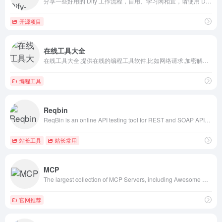
分享一些好用的 Dify 工作流程，自用、学习两相宜，请使用 Dify 0.13.0 及以上版本导入。已支持多 任务并行、会话变量、表单、echart渲染 相关特性。Agent节点为1.0版本之后功能，请尽可能使用最新版DIFY导入。所有的 Workflow 基本都可以 免费 使用，更多 Workflow 收集整理中…#Dify工作流 #Dify示例 #Dify Demo #Dify应用
开源项目
在线工具大全
在线工具大全,提供在线的编程工具软件,比如网络请求,加密解密,正则表达式测试等开发人员常用工具 #curl转换 #格式转换
编程工具
Reqbin
ReqBin is an online API testing tool for REST and SOAP APIs. Test API endpoints by making API requests directly from your browser. Test API responses with built-in JSON and XML validators. Load test your API with hundreds of simulated concurrent connections. Generate code snippets for API automation testing frameworks. Share and discuss your API requests online. #curl #python#Java#http#json#xml
站长工具
站长常用
MCP
The largest collection of MCP Servers, including Awesome MCP Servers and Claude MCP integration. Search and discover MCP servers to enhance your AI capabilities.
官网推荐