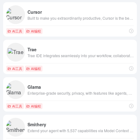
Cursor
Built to make you extraordinarily productive, Cursor is the best way to code with AI. AI 代码编辑器，旨在让你获得超凡的生产力， Cursor 是使用 AI 编写代码的最佳方式。#cursor#AI编程工具#mcp#AI提效#AI工具
AI工具
AI编程
Trae
Trae IDE integrates seamlessly into your workflow, collaborating with you to maximize performance and efficiency.#MCP #cursor#AI提效#AI编程工具 #编程提效
AI工具
AI编程
Glama
Enterprise-grade security, privacy, with features like agents, MCP, prompt templates, and more. #MCP #AI工具
AI工具
AI编程
Smithery
Extend your agent with 5,537 capabilities via Model Context Protocol servers. #MCP #AI工具