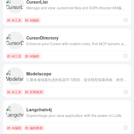
CursorList
Manage and view .cursorrule files and SOPs #cursor #AI编程 #cursor提效
AI工具
AI编程
CursorDirectory
Enhance your Cursor with custom rules, find MCP servers, and join a community of Cursor enthusiasts.Join the Cursor community The home for Cursor enthusiasts where you can explore and generate rules, browse MCPs, post and follow the latest news on the board, learn, connect, and discover jobs all in one place.#cursorrules#AI变成#cursor提效
AI工具
AI编程
Modelscope
汇聚各领域最先进的机器学习模型，提供模型探索体验、推理、训练、部署和应用的一站式服务。#魔搭#mcp
AI工具
官网推荐
Langchain4j
Supercharge your Java application with the power of LLMs
AI编程
编程教程