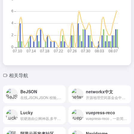
相关导航
BeJSON
networkx中文
在线,JSON,JSON 校验,格式化,xml转json 工具,在线工具,json视图,可视化,程序,服务器,域名注册,正则表达式,测试,在线json格式化工具,json 格式化,json格式化工具,json字符串格式化,json 在线查看器,json在线,json 在线验证,json tools online,在线文字对比工具#在线编辑器 #Java在线编辑器 #在线运行Java
开源地理空间基金会中文分会,地理空间数据共享,开放地理空间实验室,关注开源GIS技术,开放地理空间数据共享 | 可视化 | 开发文档 | 绘图工具 | package
Lucky
vuepress-reco
软硬路由公网神器,多平台,ipv6/ipv4 端口转发,反向代理,动态域名,语音助手网络唤醒,ipv4内网穿透,计划任务,自动证书#反向代理
vuepress-reco，一款简洁的 vuepress 博客 &amp; 文档 主题。vuepress-theme-reco 2.0 继续坚持简洁的风格，所有功能开箱即用，首页模块化组装，使用 tailwindcss 书写样式，将 Vite 作为默认编译器。你只需要负责内容创作，其他请交给我。
阿里云开发者社区
Navidrome