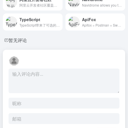
阿里云开发者社区覆盖云计算、物联网、大数据、云原生、数据库、人工智能、微服务、安全、开发、运维等技术领域，集合阿里巴巴经济体各个单元技术优势，提供分享、交流、学习、认证、工具、资源、大赛、活动、社群、创业一站式服务能力，满足开发者全生命周期成长需求。| Maven仓库 | 仓库镜像
Navidrome allows you to enjoy your music collection from anywhere, by making it available through a modern Web UI and through a wide range of third-party compatible mobile apps, for both iOS and Android devices.Navidrome is open source software distributed free of charge under the terms of the GNU GPL v3 license. #无损音乐库 #飞牛NAS #飞牛OS
TypeScript
ApiFox
TypeScript带来了可选的静态类型检查以及最新的ECMAScript特性。
Apifox = Postman + Swagger + Mock + JMeter。集接口文档工具、接口Mock工具、接口自动化测试工具、接口调试工具于一体，提升 10 倍研发效率。是最好用的API文档工具，API自动化测试工具，API Mock工具，接口文档管理工具，接口文档生成工具。| 接口测试 | 前端
暂无评论