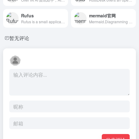
Rufus
mermaid官网
Rufus is a small application that creates bootable USB drives, which can then be used to install or run Microsoft Windows, Linux or DOS. In just a few minutes, and with very few clicks, Rufus can help you run a new Operating System on your computer... #windows写盘工具 #u盘
Mermaid.Diagramming and charting tool.JavaScript based diagramming and charting tool that renders Markdown-inspired text definitions to create and modify diagrams dynamically.#时序图 #甘特图 #流程图 #绘图工具
暂无评论