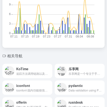
相关导航
KoTime
乐享网
追踪方法调用链路以及运行时长快速定位性能瓶颈，并进行可视化展示，还支持代码热更新与邮件预警 | SpringBoot 项目性能分析工具
乐享网是一个专注于手机应用分享网站，为用户提供各种绿色、实用、有趣的、好玩的应用和技术教程分享交流的平台，我们的宗旨是乐于分享，收获快乐。
iconfont
pydantic
iconfont-国内功能很强大且图标内容很丰富的矢量图标库，提供矢量图标下载、在线存储、格式转换等功能。阿里巴巴体验团队倾力打造，设计和前端开发的便捷工具
Data validation using Python type hints.Pydantic is the most widely used data validation library for Python.Fast and extensible, Pydantic plays nicely with your linters/IDE/brain. Define how data should be in pure, canonical Python 3.7+; validate it with Pydantic.
offerin
rustdesk
Offer IN AI 面试助手，AI 时代 Interview Copilot，专为线上面试和笔试而生，一键使用联网回答，一键读屏，自动同步剪切板文本，双端联动，无忧备战。#笔试助力 #面试助力 #秋招 #春招 #校招
RustDesk offers an open-source remote desktop solution with self-hosted server options. Perfect TeamViewer alternative for secure, private, and customizable remote access. Explore our professional on-premise licenses.# 快速开源远程访问和支持软件，从 TeamViewer、向日葵切换到 RustDesk，享受安全可靠的远程桌面体验，使用您自己的自建服务器。# 自建远程桌面