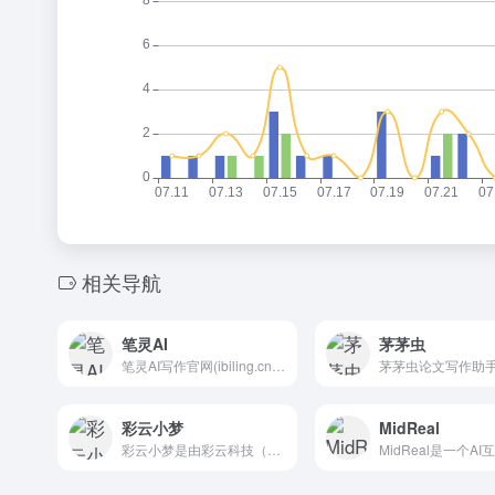
相关导航
笔灵AI
茅茅虫
笔灵AI写作官网(ibiling.cn) - 国内领先的AI写作助手与智能工具。专为提高写作效率而设计，提供免费的AI文章改写、论文辅助、商业计划书撰写等服务。无论是学术写作还是商业文案，笔灵AI写作都能快速生成高质量内容，简化您的写作过程。
彩云小梦
MidReal
彩云小梦是由彩云科技（彩云天气和彩云小译背后的团队）推出的一个AI故事写作助手，你只需提供一个开头，AI 就会帮你创作故事。你可以自由定义故事的背景和世界设定，并扮演其中的角色，与其他角色聊天。你还可以在小梦的世界广场，选择感兴趣的世界，扮演自己喜爱的角色，与此同时，你也可以把自己创作的世界贡献到小梦世界广场，与别人一起体验你创作的世界和角色。另外你可以使用其AI续写功能，让你续写你喜欢的小说和故事，提供不同版本的续写风格。目前彩云小梦提供了网页版和移动端的APP，你可以选择对应的终端访问。