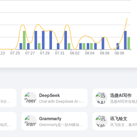
DeepSeek
迅捷AI写作
茅茅虫论文写作助手5分钟快速论文灵感，结合您的专业背景，从超五亿篇文献中搜索相关文献知识投喂MMC模型，精准校正生成内容，同时我们提供论文智能续写，实时论文查重，实时纠错，实时论文降重，一键引用，赋能高效写作，沉浸式享受。#延毕 #论文去重 #论文查重 #学术论文查重 #论文开题 # 答辩PPT # 论文写作 #AIGC
Chat with DeepSeek AI – your intelligent assistant for coding, content creation, file reading, and more. Upload documents, engage in long-context conversations, and get expert help in AI, natural language processing, and beyond. | 深度求索（DeepSeek）助力编程代码开发、创意写作、文件处理等任务，支持文件上传及长文本对话，随时为您提供高效的AI支持。
Grammarly
讯飞绘文
MidReal是一个AI互动式小说文本生成工具，通过用户输入的一行文字激发无限的故事可能性。MidReal结合了记忆跨度技术和长篇写作能力，确保了故事的连贯性和深度。MidReal不仅支持个性化的互动故事创作，还鼓励社区参与，通过Discord等社交渠道分享和交流创意。用户可以扮演不同角色，体验实时变化的故事情节，享受由AI辅助的沉浸式叙事旅程。MidReal的目标是打破传统创作界限，提供一个无缝、连贯且沉浸式的叙事体验，让每个人都能成为故事的创造者。Create captivating novels and stories easily with ONE sentence. No prompt, unlimited memory, infinite length. Read others&#x27; stories for inspiration!
Grammarly是一款AI驱动的英语语法纠正和校对工具，支持Windows、Mac、iOS和Android等多个平台。它能够检查单词拼写、纠正标点符号、修正语法错误、调整语气以及给出风格建议等。Grammarly可以帮助用户在写作和沟通中更加准确、流畅地表达自己的意思，提高英语写作和沟通的能力。Grammarly makes AI writing convenient. Work smarter with personalized AI guidance and text generation on any app or website.