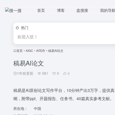
首页
博客
盘搜搜
我的导
热门
欢迎入驻！
首页
•
AIGC
•
AI写作
•
稿易AI论文
稿易AI论文
1年前更新
581
0
0
稿易是AI原创论文写作平台，10分钟产出3万字，提供真
纲，附带ppt、开题报告、任务书、40篇真实参考文献。
所在地：
中国