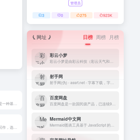
管理员
3
0
275
923
K
网址
日榜
周榜
月榜
彩云小梦
彩云小梦是由彩云科技（彩云天气和彩云小译背后的团队）推出的一个AI故事写作助手，你只需提供一个开头，AI 就会帮你创作故事。你可以自由定义故事的背景和世界设定，并扮演其中的角色，与其他角色聊天。你还可以在小梦的世界广场，选择感兴趣的世界，扮演自己喜爱的角色，与此同时，你也可以把自己创作的世界贡献到小梦世界广场，与别人一起体验你创作的世界和角色。另外你可以使用其AI续写功能，让你续写你喜欢的小说和故事，提供不同版本的续写风格。目前彩云小梦提供了网页版和移动端的APP，你可以选择对应的终端访问。
射手网
射手网(伪) - assrt.net - 字幕下载，字幕组，中文字幕，美剧字幕，英剧字幕，双语字幕，新番字幕
百度网盘
迅捷AI写作在线是一种基于人工智能技术的在线写作工具,可以帮助用户快速生成高质量的文本内容,支持多种写作类型,具备广泛的应用场景,以满足用户不同的创作需求.
百度网盘是一款国民级产品，已连续9年为超过7亿用户提供稳定、安全的个人云存储服务，已实现电脑、手机、电视等多种终端场景的覆盖和互联，并支持多类型文件的备份、分享、查看和处理
Mermaid中文网
Mermaid图表工具基于 JavaScript 的图表工具，可渲染 Markdown 启发的文本定义以动态创建和修改图表。#时序图#甘特图#流程图#绘图工具
讯飞绘文，集AI写作，选题，配图，排版，润色，发布等功能为一体的智能创作平台。通用稿件30分钟生成，深度稿件效率翻番。应用于企业公众号，头条，新闻、等场景。释放创意，让内容创作更轻松！