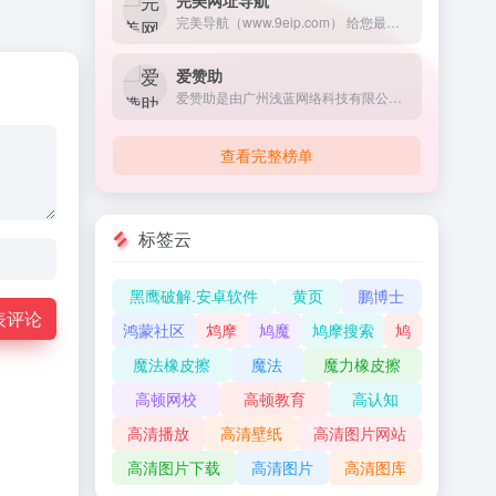
完美网址导航
完美导航（www.9eip.com） 给您最好的互联网搜索功能和网址收集体验，拥有超强的聚合搜索引擎，精选大量实用的网址，（生活、休闲、办公、影视、工具、资源网址）超贴心的服务，某个网址失效了？找不到？完美导航会第一时间给您找出相关并且发布在失效网址页内和回复您的反馈。
爱赞助
爱赞助是由广州浅蓝网络科技有限公司开发的主要服务于内容创作者和他们的粉丝的平台。平台的核心功能是支持付费内容订阅模式，允许创作者通过提供独家内容、教学视频、会员专享资源等方式，按月或按年向支持者（粉丝）收取订阅费用。这样做的目的是帮助创作者获得持续的资金支持，从而能够更加专注于他们的创作工作，不必过多担心经济压力。#知识付费 #付费可见
查看完整榜单
标签云
黑鹰破解.安卓软件
黄页
鹏博士
表评论
鸿蒙社区
鸩摩
鸠魔
鸠摩搜索
鸠
魔法橡皮擦
魔法
魔力橡皮擦
高顿网校
高顿教育
高认知
高清播放
高清壁纸
高清图片网站
高清图片下载
高清图片
高清图库