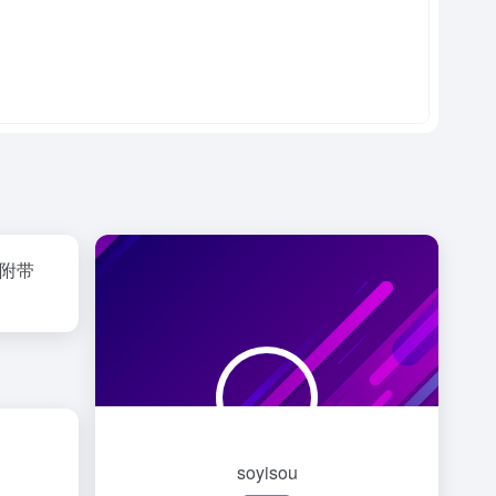
，附带
soyisou