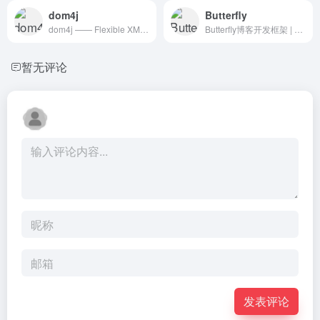
dom4j
Butterfly
dom4j —— Flexible XML framework for Java.
Butterfly博客开发框架 | Hexo
暂无评论
发表评论