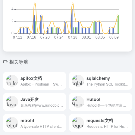
相关导航
apifox文档
sqlalchemy
Apifox = Postman + Swagger + Mock + JMeter。集接口文档工具、接口Mock工具、接口自动化测试工具、接口调试工具于一体，提升 10 倍研发效率。是最好用的API文档工具，API自动化测试工具，API Mock工具，接口文档管理工具，接口文档生成工具。
The Python SQL Toolkit and Object Relational Mapper.SQLAlchemy is the Python SQL toolkit and Object Relational Mapper that gives application developers the full power and flexibility of SQL.It provides a full suite of well known enterprise-level persistence patterns, designed for efficient and high-performing database access, adapted into a simple and Pythonic domain language.|fastapi|数据库|python数据库
Java开发
Hutool
菜鸟教程(www.runoob.com)提供了编程的基础技术教程, 介绍了HTML、CSS、Javascript、Python，Java，Ruby，C，PHP , MySQL等各种编程语言的基础知识。 同时本站中也提供了大量的在线实例，通过实例，您可以更好的学习编程。..
Hutool是一个功能丰富且易用的Java工具库，封装的工具涵盖了字符串、数字、集合、编码、日期、文件、IO、加密、数据库JDBC、JSON、HTTP客户端等一系列操作。#常用开发工具包
retrofit
requests文档
A type-safe HTTP client for Android and Java
Requests: HTTP for Humans™ — Requests 2.31.0 documentation | requests帮助文档 | requests开发文档