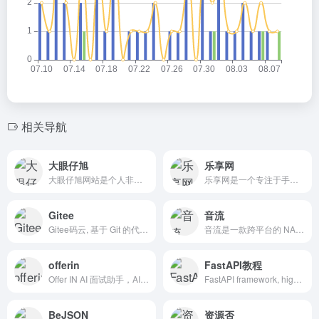
相关导航
大眼仔旭
乐享网
大眼仔旭网站是个人非盈利性网站,主要以分享日常工作生活办公技术资源为主,大眼仔热衷于分享互联网上一切所有美好事物,希望和您一起成长.
乐享网是一个专注于手机应用分享网站，为用户提供各种绿色、实用、有趣的、好玩的应用和技术教程分享交流的平台，我们的宗旨是乐于分享，收获快乐。
Gitee
音流
Gitee码云, 基于 Git 的代码托管和研发协作平台!
音流是一款跨平台的 NAS 音乐播放器。#无损音乐库 #飞牛NAS #飞牛os
offerin
FastAPI教程
Offer IN AI 面试助手，AI 时代 Interview Copilot，专为线上面试和笔试而生，一键使用联网回答，一键读屏，自动同步剪切板文本，双端联动，无忧备战。#笔试助力 #面试助力 #秋招 #春招 #校招
FastAPI framework, high performance, easy to learn, fast to code, ready for production
BeJSON
资源否