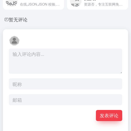
在线,JSON,JSON 校验,格式化,xml转json 工具,在线工具,json视图,可视化,程序,服务器,域名注册,正则表达式,测试,在线json格式化工具,json 格式化,json格式化工具,json字符串格式化,json 在线查看器,json在线,json 在线验证,json tools online,在线文字对比工具#在线编辑器 #Java在线编辑器 #在线运行Java
资源否，专注互联网免费优质资源分享。
暂无评论
发表评论