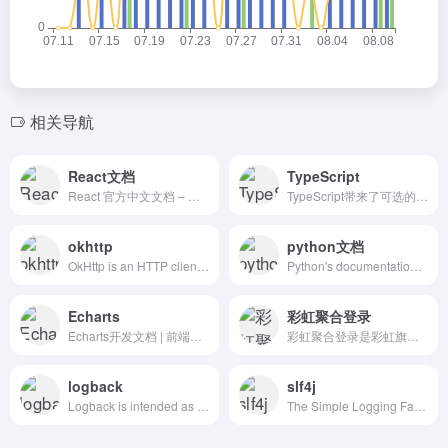
相关导航
React文档
TypeScript
React 官方中文文档 – 用于构建用户界面的 JavaScript 库
TypeScript带来了可选的静态类型检查以及最新的ECMAScript特性。
okhttp
python文档
OkHttp is an HTTP client that’s efficient by default: HTTP/2 support allows all requests to the same host to share a socket. Connection pooling reduces request latency (if HTTP/2 isn’t available). Transparent GZIP shrinks download sizes. Response caching avoids the network completely for repeat requests.
Python's documentation, tutorials, and guides are constantly evolving.Get started here, or scroll down for documentation broken out by type and subject.
Echarts
彩虹聚合登录
Echarts开发文档 | 前端框架 | 可视化
彩虹聚合登录是彩虹旗下的社会化账号聚合登录系统，让网站的最终用户可以一站式选择使用包括微信、微博、QQ、百度等多种社会化帐号登录该站点。简化用户注册登录过程、改善用户浏览站点的体验、迅速提高网站注册量和用户数据量。有完善的开发文档与SDK，方便开发者快速接入。
logback
slf4j
Logback is intended as a successor to the popular log4j project, picking up where log4j 1.x leaves off. | 日志框架 | Java框架 | slf4j-api | logback-core | logback-classic
The Simple Logging Facade for Java (SLF4J) serves as a simple facade or abstraction for various logging frameworks (e.g. java.util.logging, logback, log4j) allowing the end user to plug in the desired logging framework at deployment time.