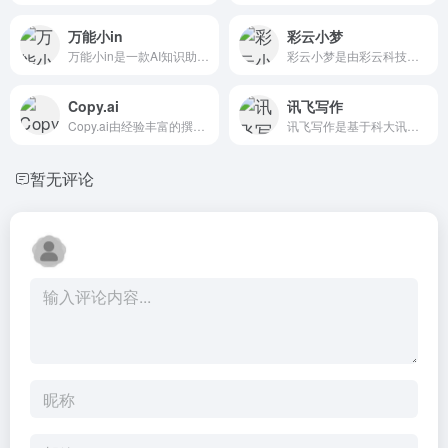
万能小in
彩云小梦
万能小in是一款AI知识助手应用，在行业内首创了基于个人知识库的文档学习、检索提问、长文写作、资讯导读等产品服务，致力于让每个人拥有自己的AI 外脑。不止是工具,更是AI学习伙伴!
彩云小梦是由彩云科技（彩云天气和彩云小译背后的团队）推出的一个AI故事写作助手，你只需提供一个开头，AI 就会帮你创作故事。你可以自由定义故事的背景和世界设定，并扮演其中的角色，与其他角色聊天。你还可以在小梦的世界广场，选择感兴趣的世界，扮演自己喜爱的角色，与此同时，你也可以把自己创作的世界贡献到小梦世界广场，与别人一起体验你创作的世界和角色。另外你可以使用其AI续写功能，让你续写你喜欢的小说和故事，提供不同版本的续写风格。目前彩云小梦提供了网页版和移动端的APP，你可以选择对应的终端访问。
Copy.ai
讯飞写作
Copy.ai由经验丰富的撰稿人和软件开发人员组成的团队于 2020 年创建，旨在帮助各行各业的撰稿人、营销人员和企业快速高效地创建高质量的内容。Copy.ai的主要特点之一是其先进的 AI 技术，该技术使用自然语言处理和机器学习算法来生成根据你的特定需求量身定制的高质量内容。无论你需要帮助制作吸引人的标题、撰写产品说明，还是起草整篇博文或文章，Copy.ai 都可以提供帮助。2023年3月8日，Copy.ai推出了Chat功能，类似于ChatGPT但内置提供了很多开箱即用的prompts提示供用户使用。
讯飞写作是基于科大讯飞星火大模型的一款AI智能写作助手，提供会议纪要、公文写作、工作总结、心得体会、新闻稿、面试自我介绍、朋友圈文案、改写润色、论文摘要等AI智能写作功能
暂无评论