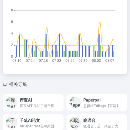
相关导航
库宝AI
Paperpal
库宝AI工作助手是千库网推出的一站式AI创意服务平台,拥有AI写作、AI对话、智能聊天机器人、AI绘画、AI图像处理、AI智能设计等200+场景的AI工具，注册账号即可免费试用库宝AI工具集，满足企业日常工作中的各种办公需求，助力企业办公提效。
意得辑Editage【官网】作为专业的SCI论文润色机构，提供英文论文润色、论文翻译、期刊论文投稿发表、论文查重等一站式服务。我们拥有22年专注科研服务的经验，是您理想的国内学术SCI论文润色公司。英语论文写作润色综合AI工具，涵盖语言编辑、语法检查、学术中译英、句段改写、大纲生成等功能，以即时而不失准确的工作特性，令写作时长至多缩减50%。
千笔AI论文
晓语台
AIPaperPass是AI原创论文写作平台，10分钟产出3万字，提供真实网络数据、图、表、公式、代码，不限次2000字3级大纲，附带ppt、开题报告、任务书、40篇真实参考文献。
晓语台，是一款基于大语言模型、混合大模型和AIGC技术研发的智能创作平台。创作能力主要围绕营销文本的AI创作，覆盖了行业、平台、职业等不同场景500余款创作主题，旨在助力企业与自媒体人便捷高效的获取内容创作灵感和营销物料。